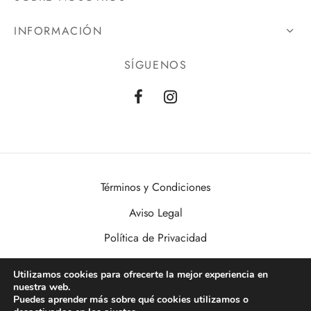
INFORMACIÓN
SÍGUENOS
Términos y Condiciones
Aviso Legal
Política de Privacidad
Política de Cookies
Utilizamos cookies para ofrecerte la mejor experiencia en
nuestra web.
VisualDomo | Imagen, Sonido, Informática, Domótica y Seguridad al
Puedes aprender más sobre qué cookies utilizamos o
alcance de todos. Desde Valencia a toda España.