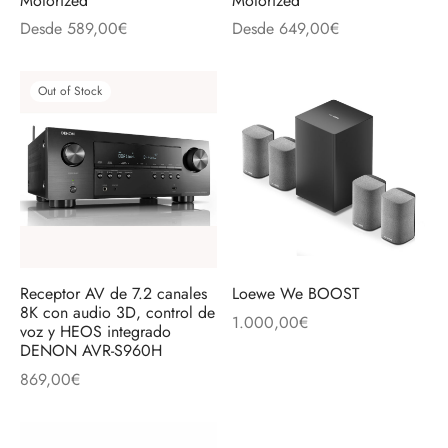
Motorized
Motorized
discos
orios en Informática
ridad
Desde
589,00
€
Desde
649,00
€
ores CD
Out of Stock
iroom
os
oofers
sorios Equipos de Sonido
Receptor AV de 7.2 canales
Loewe We BOOST
8K con audio 3D, control de
1.000,00
€
voz y HEOS integrado
DENON AVR-S960H
869,00
€