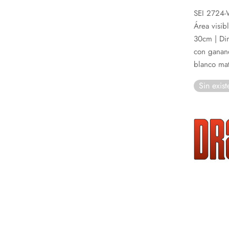
SEI 2724-W
Área visib
30cm | Dim
con gananc
blanco ma
Sin exist