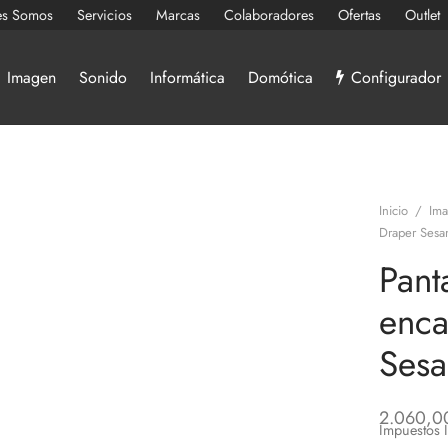
es Somos
Servicios
Marcas
Colaboradores
Ofertas
Outlet
Imagen
Sonido
Informática
Domótica
Configurador
Inicio
/
Im
Draper Ses
Pant
enca
Ses
2.060,0
Impuestos 