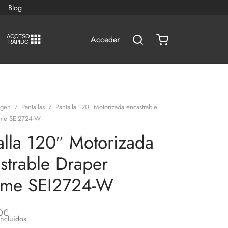
Blog
A
C
CESO
Acceder
RÁPIDO
agen
/
Pantallas
/
Pantalla 120″ Motorizada encastrable
ame SEI2724-W
alla 120″ Motorizada
strable Draper
ame SEI2724-W
0
€
Incluidos