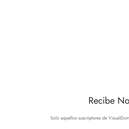
LOEWE Soporte de suelo FS
Soport
Universal 43″ – 65″
149,0
399,00
€
Leer m
Añadir al carrito
Recibe No
Solo aquellos suscriptores de VisualDom