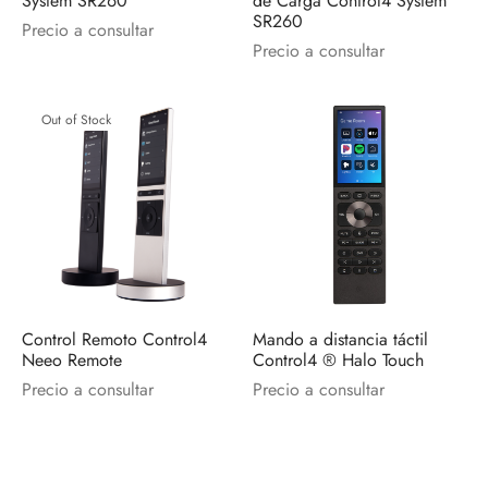
System SR260
de Carga Control4 System
discos
orios en Informática
ridad
SR260
Precio a consultar
Precio a consultar
ores CD
Out of Stock
iroom
os
oofers
sorios Equipos de Sonido
Control Remoto Control4
Mando a distancia táctil
Neeo Remote
Control4 ® Halo Touch
Precio a consultar
Precio a consultar