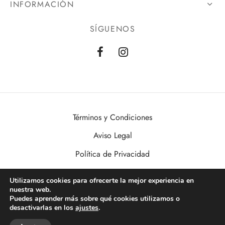
INFORMACIÓN
SÍGUENOS
Términos y Condiciones
Aviso Legal
Política de Privacidad
Política de Cookies
Utilizamos cookies para ofrecerte la mejor experiencia en
nuestra web.
VisualDomo | Imagen, Sonido, Informática, Domótica y Seguridad al
Puedes aprender más sobre qué cookies utilizamos o
alcance de todos. Desde Valencia a toda España.
desactivarlas en los
ajustes
.