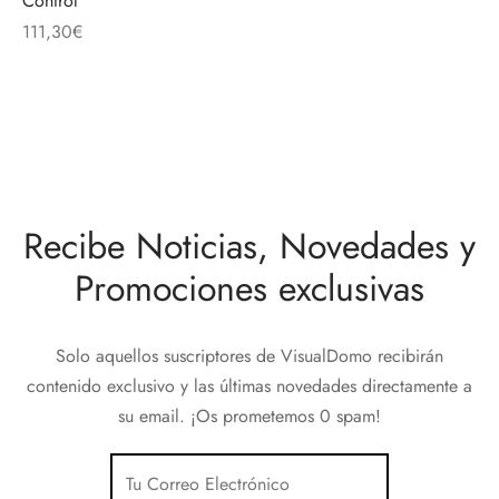
Control
discos
orios en Informática
ridad
111,30
€
ores CD
iroom
os
Recibe Noticias, Novedades y
oofers
Promociones exclusivas
sorios Equipos de Sonido
Solo aquellos suscriptores de VisualDomo recibirán
contenido exclusivo y las últimas novedades directamente a
su email. ¡Os prometemos 0 spam!