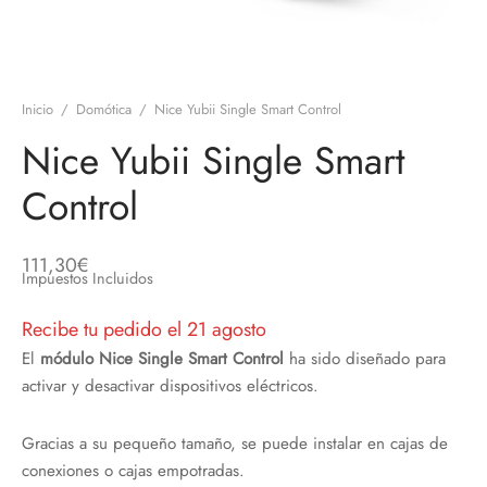
discos
orios en Informática
ridad
ores CD
Inicio
/
Domótica
/
Nice Yubii Single Smart Control
iroom
Nice Yubii Single Smart
os
Control
oofers
111,30
€
Impuestos Incluidos
sorios Equipos de Sonido
Recibe tu pedido el 21 agosto
El
módulo Nice Single Smart Control
ha sido diseñado para
activar y desactivar dispositivos eléctricos.
Gracias a su pequeño tamaño, se puede instalar en cajas de
conexiones o cajas empotradas.