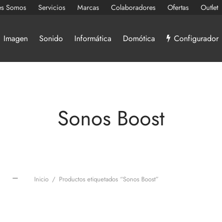
es Somos
Servicios
Marcas
Colaboradores
Ofertas
Outlet
Imagen
Sonido
Informática
Domótica
Configurador
Sonos Boost
Inicio
/
Productos etiquetados “Sonos Boost”