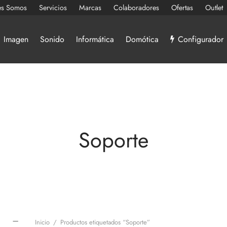
es Somos
Servicios
Marcas
Colaboradores
Ofertas
Outlet
Imagen
Sonido
Informática
Domótica
Configurador
Soporte
Inicio
/
Productos etiquetados “Soporte”