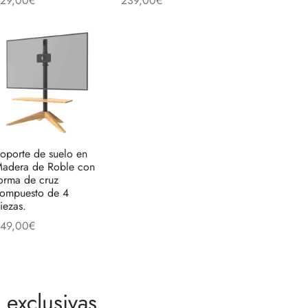
29,00
€
239,00
€
eer más
Añadir al carrito
to
oporte de suelo en
adera de Roble con
orma de cruz
ompuesto de 4
iezas.
49,00
€
ñadir al carrito
exclusivas