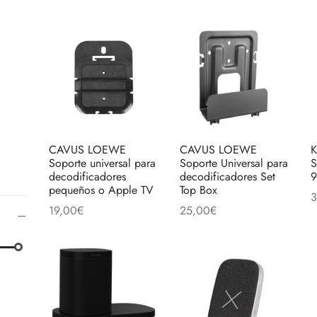
CAVUS LOEWE
CAVUS LOEWE
K
Soporte universal para
Soporte Universal para
S
decodificadores
decodificadores Set
9
pequeños o Apple TV
Top Box
3
19,00
€
25,00
€
A
Añadir al carrito
Añadir al carrito