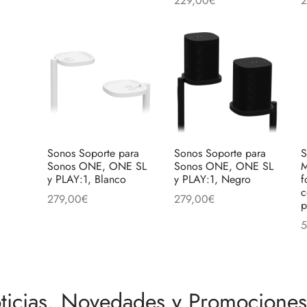
229,00
€
2
Añadir al carrito
la
Leer más
L
página
de
produc
Sonos Soporte para
Sonos Soporte para
S
Sonos ONE, ONE SL
Sonos ONE, ONE SL
M
y PLAY:1, Blanco
y PLAY:1, Negro
f
c
279,00
€
279,00
€
p
Añadir al carrito
Añadir al carrito
5
A
ticias, Novedades y Promociones 