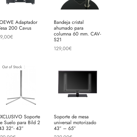
OEWE Adaptador
Bandeja cristal
esa 200 Cavus
ahumado para
columna 60 mm. CAV-
9,00
€
S21
ñadir al carrito
129,00
€
Añadir al carrito
to
Out of Stock
es
es.
es
XCLUSIVO Soporte
Soporte de mesa
e Suelo para Bild 2
universal motorizado
43 32″- 43″
43″ – 65″