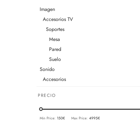
Imagen
Accesorios TV
Soportes
Mesa
Pared
Suelo
Sonido
Accesorios
Cargadores
PRECIO
Soportes
Mesa
Min Price:
150€
Max Price:
4995€
Pared
Suelo