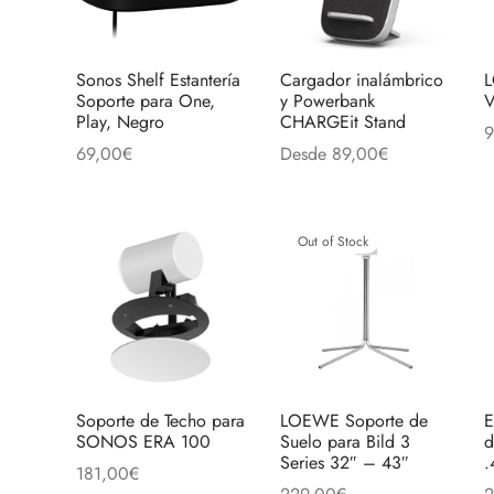
Sonos Shelf Estantería
Cargador inalámbrico
L
Soporte para One,
y Powerbank
V
Play, Negro
CHARGEit Stand
9
69,00
€
Desde
89,00
€
A
Este
Añadir al carrito
Seleccionar opciones
produc
tiene
Out of Stock
múltipl
variant
Las
opcion
se
pueden
Soporte de Techo para
LOEWE Soporte de
E
SONOS ERA 100
Suelo para Bild 3
d
elegir
Series 32″ – 43″
.
181,00
€
en