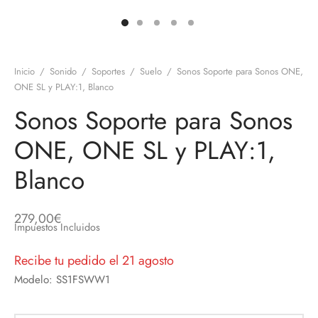
discos
orios en Informática
ridad
ores CD
Inicio
/
Sonido
/
Soportes
/
Suelo
/
Sonos Soporte para Sonos ONE,
iroom
ONE SL y PLAY:1, Blanco
Sonos Soporte para Sonos
os
ONE, ONE SL y PLAY:1,
oofers
Blanco
sorios Equipos de Sonido
279,00
€
Impuestos Incluidos
Recibe tu pedido el 21 agosto
Modelo: SS1FSWW1