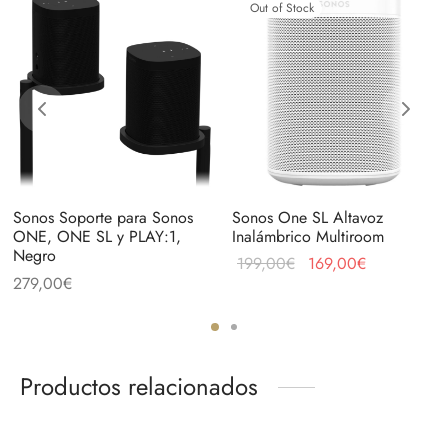
Out of Stock
Sonos Soporte para Sonos
Sonos One SL Altavoz
ONE, ONE SL y PLAY:1,
Inalámbrico Multiroom
Negro
El precio
El precio
199,00
€
169,00
€
279,00
€
original
actual
era:
es:
199,00€.
169,00€.
Productos relacionados