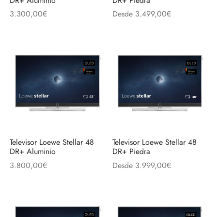
DR+ Aluminio
DR+ Piedra
discos
orios en Informática
ridad
3.300,00
€
Desde
3.499,00
€
ores CD
iroom
os
oofers
sorios Equipos de Sonido
Televisor Loewe Stellar 48
Televisor Loewe Stellar 48
DR+ Aluminio
DR+ Piedra
3.800,00
€
Desde
3.999,00
€