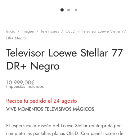
discos
orios en Informática
ridad
ores CD
Inicio
/
Imagen
/
Televisores
/
OLED
/
Televisor Loewe Stellar 77
iroom
DR+ Negro
Televisor Loewe Stellar 77
os
DR+ Negro
oofers
sorios Equipos de Sonido
10.999,00
€
Impuestos Incluidos
Recibe tu pedido el 24 agosto
VIVE MOMENTOS TELEVISIVOS MÁGICOS
El espectacular diseño del Loewe Stellar reinterpreta por
completo las pantallas planas OLED. Con panel trasero de