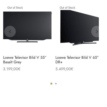
Out of Stock
Out of Stock
Loewe Televisor Bild V 55″
Loewe Televisor Bild V 65″
Basalt Grey
DR+
3.199,00
€
5.499,00
€
ecio
 es:
9,00€.