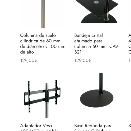
Columna de suelo
Bandeja cristal
A
cilíndrica de 60 mm
ahumado para
4
de diámetro y 100 mm
columna 60 mm. CAV-
C
de alto
S21
129,00
€
129,00
€
1
Añadir al carrito
Añadir al carrito
A
Adaptador Vesa
Base Redonda para
S