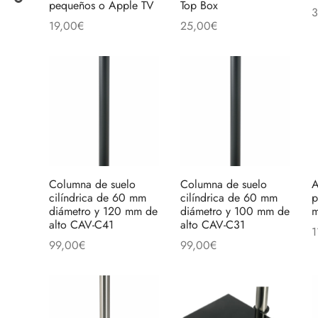
pequeños o Apple TV
Top Box
3
19,00
€
25,00
€
A
Añadir al carrito
Añadir al carrito
Columna de suelo
Columna de suelo
A
cilíndrica de 60 mm
cilíndrica de 60 mm
p
diámetro y 120 mm de
diámetro y 100 mm de
m
alto CAV-C41
alto CAV-C31
1
99,00
€
99,00
€
L
Añadir al carrito
Añadir al carrito