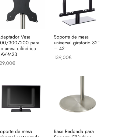
daptador Vesa
Soporte de mesa
00/300/200 para
universal giratorio 32″
olumna cilíndrica
– 42″
CAV-M23
139,00
€
29,00
€
Añadir al carrito
ñadir al carrito
oporte de mesa
Base Redonda para