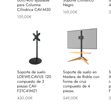
600/400 ajustable
Soporte Cilíndrico
u
para Columna
Negro
4
Cilíndrica CAV-M30
169,00
€
2
159,00
€
Añadir al carrito
A
Añadir al carrito
Soporte de suelo
Soporte de suelo en
S
LOEWE-CAVUS 120
Madera de Roble con
A
compuesto de 3
forma de cruz
c
piezas CAV-
compuesto de 4
p
F21C41M21
piezas.
430,00
€
549,00
€
5
Añadir al carrito
Añadir al carrito
A