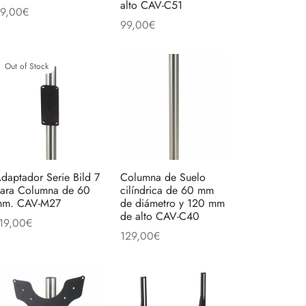
alto CAV-C51
9,00
€
99,00
€
ñadir al carrito
Añadir al carrito
Out of Stock
daptador Serie Bild 7
Columna de Suelo
ara Columna de 60
cilíndrica de 60 mm
m. CAV-M27
de diámetro y 120 mm
de alto CAV-C40
19,00
€
129,00
€
eer más
Añadir al carrito