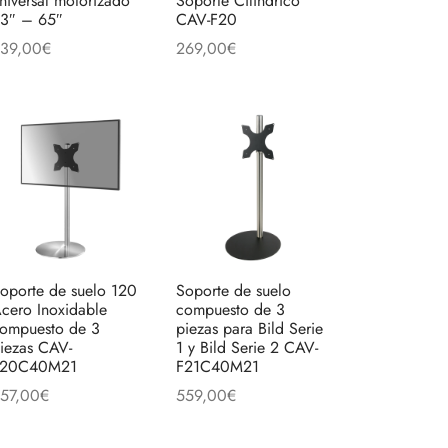
niversal motorizado
Soporte Cilíndrico
3″ – 65″
CAV-F20
39,00
€
269,00
€
ñadir al carrito
Añadir al carrito
oporte de suelo 120
Soporte de suelo
cero Inoxidable
compuesto de 3
ompuesto de 3
piezas para Bild Serie
iezas CAV-
1 y Bild Serie 2 CAV-
F20C40M21
F21C40M21
57,00
€
559,00
€
ñadir al carrito
Añadir al carrito