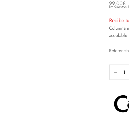
99,00
€
Impuestos 
Recibe t
Columna m
acoplable
Referenci