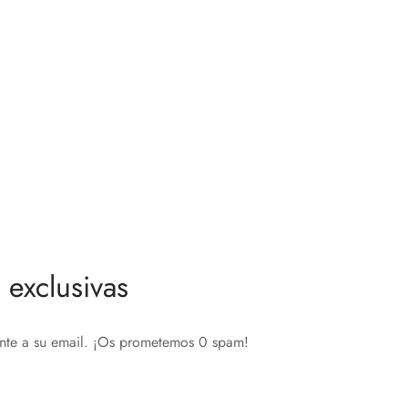
oFlex
EXCLUSIVO Soporte de Pared WM
67″ – 43″ para Bild 1.43
69,00
€
Leer más
exclusivas
ente a su email. ¡Os prometemos 0 spam!