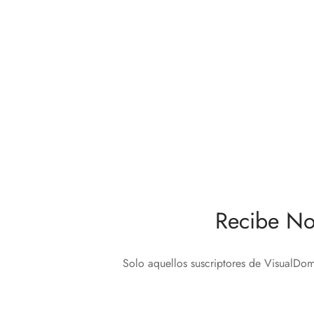
LOEWE Soporte de Pared para Bild
LOEWE
V 65″ y Bild V 55″ | WM 67
Univer
69,00
€
399,0
Leer más
Añadir 
Recibe No
Solo aquellos suscriptores de VisualDom