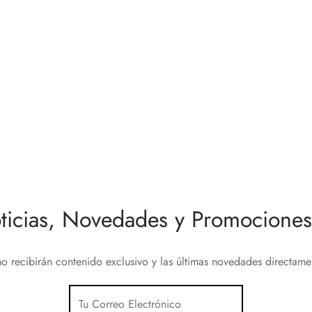
 Soporte de suelo FS
LOEWE Soporte Wall Mount Is
sal 43″ – 65″
32″ – 55″
0
€
459,00
€
al carrito
Leer más
ticias, Novedades y Promociones 
o recibirán contenido exclusivo y las últimas novedades directam