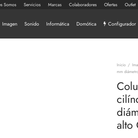
es Somos
Servicios
Marcas
Colaboradores
Ofertas
Outlet
Imagen
Sonido
Informática
Domótica
Configurador
Inicio
/
Im
mm diámetr
Colu
cilí
diám
alto