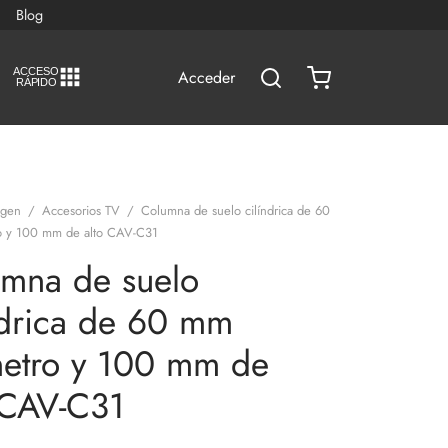
Blog
A
C
CESO
Acceder
RÁPIDO
agen
/
Accesorios TV
/
Columna de suelo cilíndrica de 60
o y 100 mm de alto CAV-C31
mna de suelo
ndrica de 60 mm
etro y 100 mm de
 CAV-C31