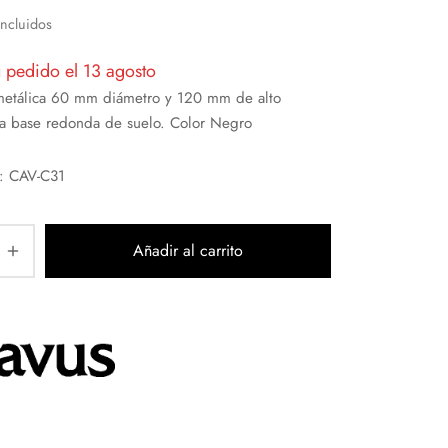
Incluidos
u pedido el 13 agosto
etálica 60 mm diámetro y 120 mm de alto
 a base redonda de suelo. Color Negro
a: CAV-C31
Añadir al carrito