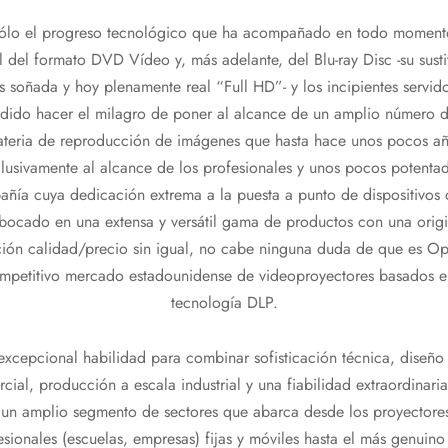
sólo el progreso tecnológico que ha acompañado en todo momento
 del formato DVD Vídeo y, más adelante, del Blu-ray Disc -su susti
 soñada y hoy plenamente real “Full HD”- y los incipientes servido
dido hacer el milagro de poner al alcance de un amplio número d
ateria de reproducción de imágenes que hasta hace unos pocos añ
lusivamente al alcance de los profesionales y unos pocos potenta
añía cuya dedicación extrema a la puesta a punto de dispositivos 
ocado en una extensa y versátil gama de productos con una origi
lación calidad/precio sin igual, no cabe ninguna duda de que es O
mpetitivo mercado estadounidense de videoproyectores basados en
tecnología DLP.
excepcional habilidad para combinar sofisticación técnica, diseño
cial, producción a escala industrial y una fiabilidad extraordinari
un amplio segmento de sectores que abarca desde los proyectore
fesionales (escuelas, empresas) fijas y móviles hasta el más genuin