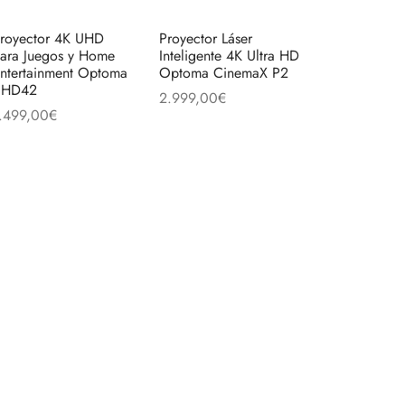
royector 4K UHD
Proyector Láser
ara Juegos y Home
Inteligente 4K Ultra HD
ntertainment Optoma
Optoma CinemaX P2
UHD42
2.999,00
€
.499,00
€
Añadir al carrito
ñadir al carrito