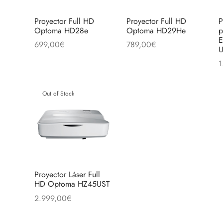
Proyector Full HD
Proyector Full HD
P
Optoma HD28e
Optoma HD29He
p
E
699,00
€
789,00
€
Añadir al carrito
Añadir al carrito
1
A
Out of Stock
Proyector Láser Full
HD Optoma HZ45UST
2.999,00
€
Leer más