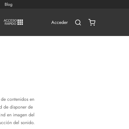
Blog
A
C
CESO
Acceder
RÁPIDO
d de contenidos en
ad de disponer de
End en imagen del
cción del sonido.