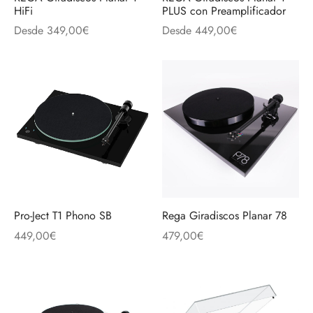
discos
orios en Informática
ridad
HiFi
PLUS con Preamplificador
Desde
349,00
€
Desde
449,00
€
ores CD
iroom
os
oofers
sorios Equipos de Sonido
Pro-Ject T1 Phono SB
Rega Giradiscos Planar 78
449,00
€
479,00
€