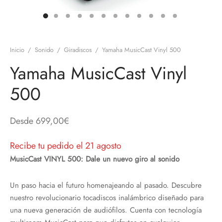
discos
orios en Informática
ridad
ores CD
Inicio
/
Sonido
/
Giradiscos
/
Yamaha MusicCast Vinyl 500
iroom
Yamaha MusicCast Vinyl
os
500
oofers
Desde
699,00
€
sorios Equipos de Sonido
Recibe tu pedido el 21 agosto
MusicCast VINYL 500: Dale un nuevo giro al sonido
Un paso hacia el futuro homenajeando al pasado. Descubre
nuestro revolucionario tocadiscos inalámbrico diseñado para
una nueva generación de audiófilos. Cuenta con tecnología