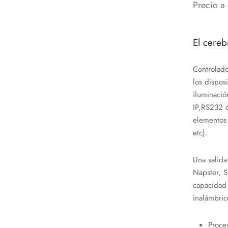
Precio a 
El cereb
Controlado
los dispos
iluminació
IP,RS232 ó
elementos 
etc).
Una salida
Napster, Sp
capacidad 
inalámbric
Proce