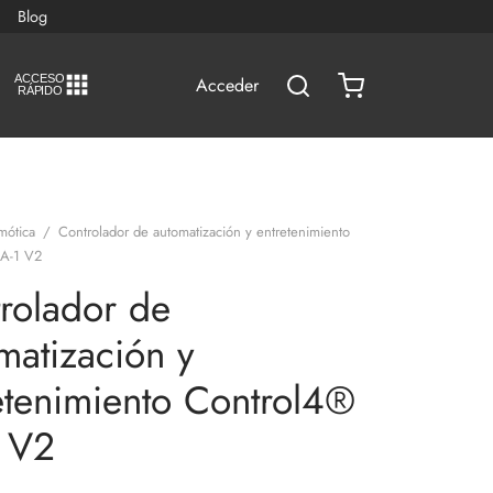
Blog
A
C
CESO
Acceder
RÁPIDO
mótica
/
Controlador de automatización y entretenimiento
EA-1 V2
rolador de
matización y
etenimiento Control4®
 V2