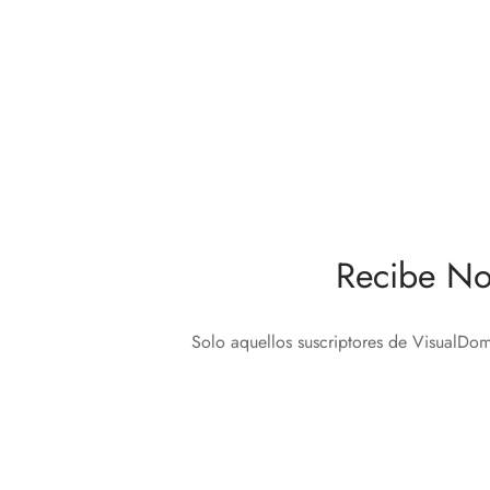
Nice Yubii Single Switch Control
Cerrad
111,30
€
288,7
Añadir al carrito
Añadir 
Recibe No
Solo aquellos suscriptores de VisualDom