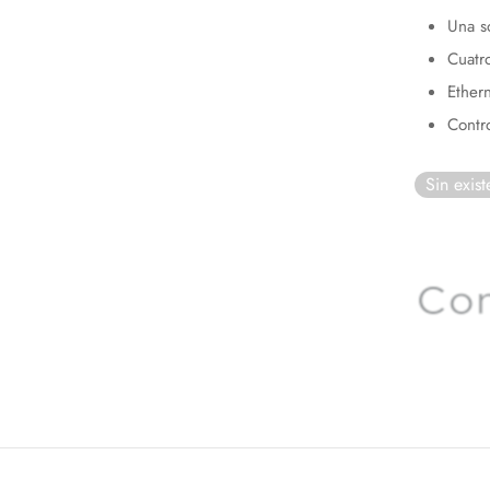
Una s
Cuatro
Ether
Contr
Sin exist