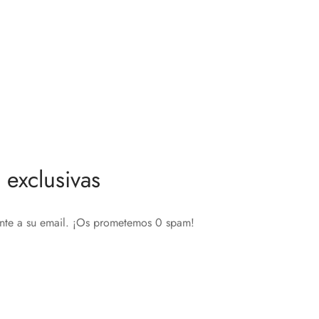
o de
Nice Yubii Plug Control F – Enchufe
Inteligente
108,15
€
Añadir al carrito
exclusivas
ente a su email. ¡Os prometemos 0 spam!