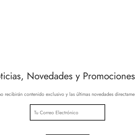
ura Inteligente Danalock V3
Nice Yubii Detector de Dióxid
Carbono
5
€
184,80
€
al carrito
Añadir al carrito
ticias, Novedades y Promociones 
o recibirán contenido exclusivo y las últimas novedades directam