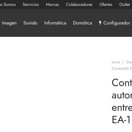
es Somos
Servicios
Marcas
Colaboradores
Ofertas
Outlet
Imagen
Sonido
Informática
Domótica
Configurador
Inicio
/
Do
Control4® 
Cont
auto
entr
EA-1