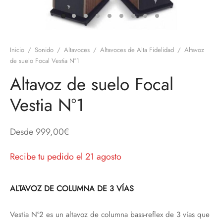
discos
orios en Informática
ridad
ores CD
Inicio
/
Sonido
/
Altavoces
/
Altavoces de Alta Fidelidad
/
Altavoz
iroom
de suelo Focal Vestia Nº1
Altavoz de suelo Focal
os
Vestia Nº1
oofers
sorios Equipos de Sonido
Desde
999,00
€
Recibe tu pedido el 21 agosto
ALTAVOZ DE COLUMNA DE 3 VÍAS
Vestia Nº2 es un altavoz de columna bass-reflex de 3 vías que