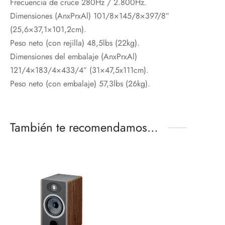
Frecuencia de cruce 280Hz / 2.800Hz.
Dimensiones (AnxPrxAl) 101/8×145/8×397/8″
(25,6×37,1×101,2cm).
Peso neto (con rejilla) 48,5lbs (22kg).
Dimensiones del embalaje (AnxPrxAl)
121/4×183/4×433/4″ (31×47,5x111cm).
Peso neto (con embalaje) 57,3lbs (26kg).
También te recomendamos…