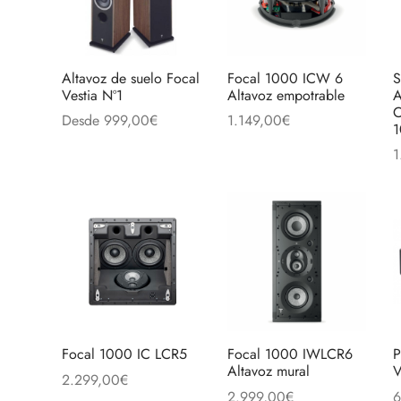
opciones
se
se
pueden
pueden
elegir
Altavoz de suelo Focal
Focal 1000 ICW 6
S
elegir
en
Vestia Nº1
Altavoz empotrable
A
en
C
la
Desde
999,00
€
1.149,00
€
1
la
página
Este
Seleccionar opciones
Añadir al carrito
1
página
de
producto
A
de
produc
tiene
producto
múltiples
variantes.
Las
opciones
se
pueden
Focal 1000 IC LCR5
Focal 1000 IWLCR6
P
elegir
Altavoz mural
2.299,00
€
en
2.999,00
€
6