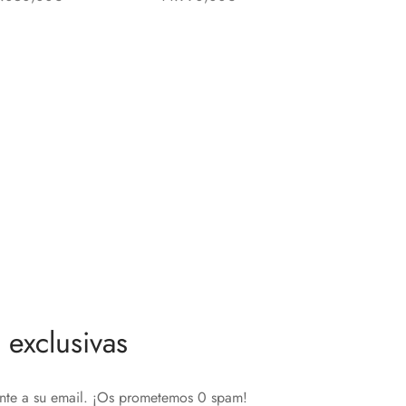
ñadir al carrito
Añadir al carrito
exclusivas
ente a su email. ¡Os prometemos 0 spam!