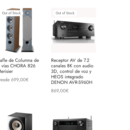
Out of Stock
Out of Stock
afle de Columna de
Receptor AV de 7.2
 vías CHORA 826
canales 8K con audio
erisier
3D, control de voz y
HEOS integrado
esde
699,00
€
DENON AVR-S960H
Este
eleccionar opciones
to
869,00
€
producto
Leer más
tiene
es
múltiples
es.
variantes.
Las
es