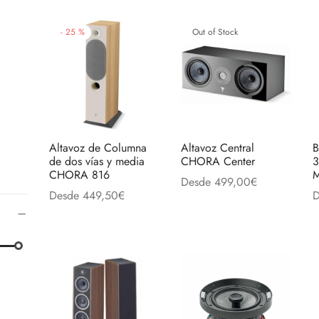
-
25
%
Out of Stock
Altavoz de Columna
Altavoz Central
B
de dos vías y media
CHORA Center
3
CHORA 816
M
Desde
499,00
€
Desde
449,50
€
D
Este
Seleccionar opciones
Este
Seleccionar opciones
S
produc
producto
tiene
tiene
múltipl
múltiples
variant
variantes.
Las
Las
opcion