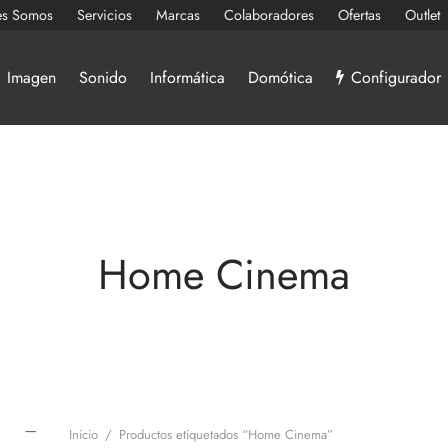
es Somos
Servicios
Marcas
Colaboradores
Ofertas
Outlet
Imagen
Sonido
Informática
Domótica
Configurador
Home Cinema
Inicio
/
Productos etiquetados “Home Cinema”