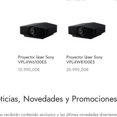
Añadir al carrito
la
Añadir al carrito
A
página
de
producto
Proyector láser Sony
Proyector láser Sony
VPL-XW6100ES
VPL-XW8100ES
15.990,00
€
25.990,00
€
Añadir al carrito
Añadir al carrito
ticias, Novedades y Promociones 
o recibirán contenido exclusivo y las últimas novedades directam