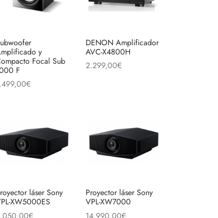
opciones
se
pueden
ubwoofer
DENON Amplificador
elegir
mplificado y
AVC-X4800H
en
ompacto Focal Sub
2.299,00
€
000 F
la
Añadir al carrito
.499,00
€
página
ñadir al carrito
de
to
producto
royector láser Sony
Proyector láser Sony
VPL-XW5000ES
VPL-XW7000
.050,00
€
14.990,00
€