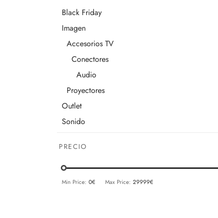
Black Friday
Imagen
Accesorios TV
Conectores
Audio
Proyectores
Outlet
Sonido
Altavoces
PRECIO
Altavoces de Alta Fidelidad
Instalación
Min Price:
0€
Max Price:
29999€
Empotrables
Amplificadores
Receptores AV