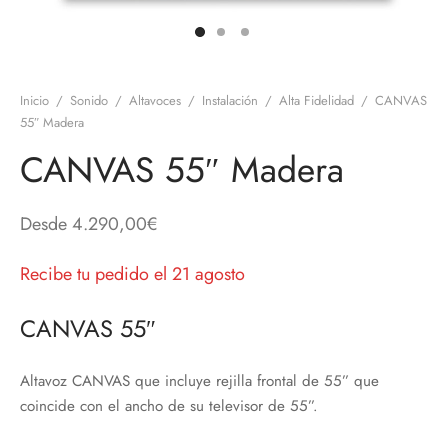
discos
orios en Informática
ridad
ores CD
Inicio
/
Sonido
/
Altavoces
/
Instalación
/
Alta Fidelidad
/
CANVAS
iroom
55″ Madera
CANVAS 55″ Madera
os
oofers
Desde
4.290,00
€
sorios Equipos de Sonido
Recibe tu pedido el 21 agosto
CANVAS 55″
Altavoz CANVAS que incluye rejilla frontal de 55” que
coincide con el ancho de su televisor de 55”.