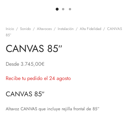
discos
orios en Informática
ridad
ores CD
Inicio
/
Sonido
/
Altavoces
/
Instalación
/
Alta Fidelidad
/
CANVAS
iroom
85″
CANVAS 85″
os
oofers
Desde
3.745,00
€
sorios Equipos de Sonido
Recibe tu pedido el 24 agosto
CANVAS 85″
Altavoz CANVAS que incluye rejilla frontal de 85”