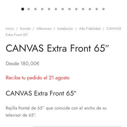
discos
orios en Informática
ridad
ores CD
Inicio
/
Sonido
/
Altavoces
/
Instalación
/
Alta Fidelidad
/
CANVAS
iroom
Extra Front 65″
CANVAS Extra Front 65″
os
oofers
Desde
180,00
€
sorios Equipos de Sonido
Recibe tu pedido el 21 agosto
CANVAS Extra Front 65″
Rejilla frontal de 65” que coincide con el ancho de su
televisor de 65”.