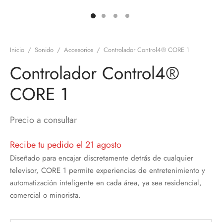
discos
orios en Informática
ridad
ores CD
Inicio
/
Sonido
/
Accesorios
/
Controlador Control4® CORE 1
iroom
Controlador Control4®
os
CORE 1
oofers
Precio a consultar
sorios Equipos de Sonido
Recibe tu pedido el 21 agosto
Diseñado para encajar discretamente detrás de cualquier
televisor, CORE 1 permite experiencias de entretenimiento y
automatización inteligente en cada área, ya sea residencial,
comercial o minorista.