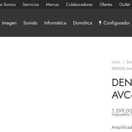
es Somos
Servicios
Marcas
Colaboradores
Ofertas
Outlet
Imagen
Sonido
Informática
Domótica
Configurador
Inicio
/
Son
DENON Ampl
DEN
AVC
1.399,0
Impuestos 
Amplifica