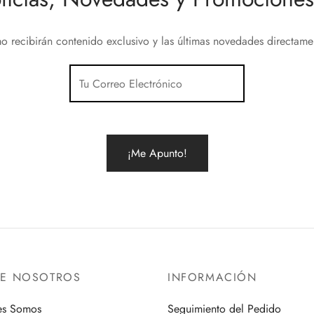
variantes.
Las
o recibirán contenido exclusivo y las últimas novedades directam
opciones
se
pueden
elegir
en
la
página
de
producto
RE NOSOTROS
INFORMACIÓN
es Somos
Seguimiento del Pedido