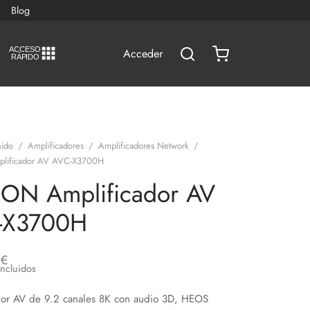
Blog
A
C
CESO
Acceder
RÁPIDO
ido
/
Amplificadores
/
Amplificadores Network
/
ificador AV AVC-X3700H
ON Amplificador AV
-X3700H
0
€
Incluidos
dor AV de 9.2 canales 8K con audio 3D, HEOS