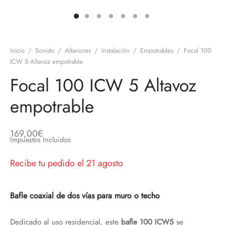
discos
orios en Informática
ridad
ores CD
Inicio
/
Sonido
/
Altavoces
/
Instalación
/
Empotrables
/
Focal 100
iroom
ICW 5 Altavoz empotrable
Focal 100 ICW 5 Altavoz
os
empotrable
oofers
sorios Equipos de Sonido
169,00
€
Impuestos Incluidos
Recibe tu pedido el 21 agosto
Bafle coaxial de dos vías para muro o techo
Dedicado al uso residencial, este
bafle 100 ICW5
se