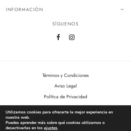
INFORMACIÓN
SÍGUENOS
Términos y Condiciones
Aviso Legal
Política de Privacidad
Política de Cookies
Utilizamos cookies para ofrecerte la mejor experiencia en
nuestra web.
VisualDomo | Imagen, Sonido, Informática, Domótica y Seguridad al
Puedes aprender más sobre qué cookies utilizamos o
alcance de todos. Desde Valencia a toda España.
desactivarlas en los
ajustes
.