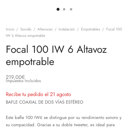
discos
orios en Informática
ridad
ores CD
Inicio
/
Sonido
/
Altavoces
/
Instalación
/
Empotrables
/
Focal 100
iroom
IW 6 Altavoz empotrable
Focal 100 IW 6 Altavoz
os
empotrable
oofers
sorios Equipos de Sonido
219,00
€
Impuestos Incluidos
Recibe tu pedido el 21 agosto
BAFLE COAXIAL DE DOS VÍAS ESTÉREO
Este bafle 100 IW6 se distingue por su rendimiento sonoro y
su compacidad. Gracias a su doble tweeter, es ideal para