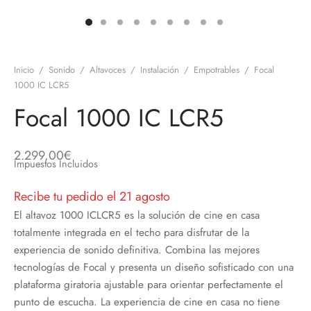
discos
orios en Informática
ridad
ores CD
Inicio
/
Sonido
/
Altavoces
/
Instalación
/
Empotrables
/
Focal
iroom
1000 IC LCR5
Focal 1000 IC LCR5
os
oofers
2.299,00
€
Impuestos Incluidos
sorios Equipos de Sonido
Recibe tu pedido el 21 agosto
El altavoz 1000 ICLCR5 es la solución de cine en casa
totalmente integrada en el techo para disfrutar de la
experiencia de sonido definitiva. Combina las mejores
tecnologías de Focal y presenta un diseño sofisticado con una
plataforma giratoria ajustable para orientar perfectamente el
punto de escucha. La experiencia de cine en casa no tiene