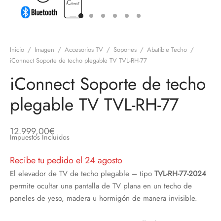
discos
orios en Informática
ridad
ores CD
Inicio
/
Imagen
/
Accesorios TV
/
Soportes
/
Abatible Techo
/
iroom
iConnect Soporte de techo plegable TV TVL-RH-77
iConnect Soporte de techo
os
plegable TV TVL-RH-77
oofers
sorios Equipos de Sonido
12.999,00
€
Impuestos Incluidos
Recibe tu pedido el 24 agosto
El elevador de TV de techo plegable – tipo
TVL-RH-77-2024
permite ocultar una pantalla de TV plana en un techo de
paneles de yeso, madera u hormigón de manera invisible.