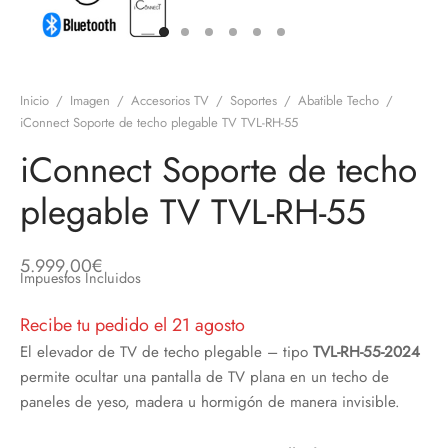
discos
orios en Informática
ridad
ores CD
Inicio
/
Imagen
/
Accesorios TV
/
Soportes
/
Abatible Techo
/
iroom
iConnect Soporte de techo plegable TV TVL-RH-55
iConnect Soporte de techo
os
plegable TV TVL-RH-55
oofers
sorios Equipos de Sonido
5.999,00
€
Impuestos Incluidos
Recibe tu pedido el 21 agosto
El elevador de TV de techo plegable – tipo
TVL-RH-55-2024
permite ocultar una pantalla de TV plana en un techo de
paneles de yeso, madera u hormigón de manera invisible.