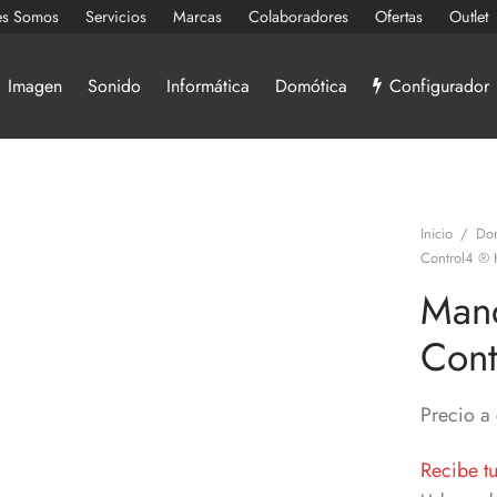
es Somos
Servicios
Marcas
Colaboradores
Ofertas
Outlet
Imagen
Sonido
Informática
Domótica
Configurador
Inicio
/
Do
Control4 ® 
Mand
Cont
Precio a 
Recibe t