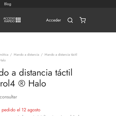
Blog
A
C
CESO
Acceder
RÁPIDO
mótica
/
Mando a distancia
/
Mando a distancia táctil
Halo
o a distancia táctil
rol4 ® Halo
consultar
u pedido el 12 agosto