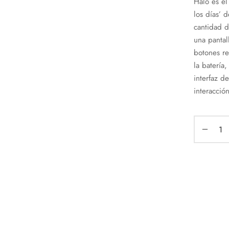
Halo es el
los días’ d
cantidad d
una pantal
botones re
la batería
interfaz d
interacción