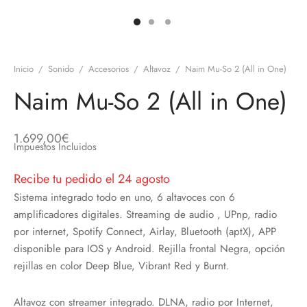
discos
orios en Informática
ridad
ores CD
Inicio
/
Sonido
/
Accesorios
/
Altavoz
/
Naim Mu-So 2 (All in One)
iroom
Naim Mu-So 2 (All in One)
os
1.699,00
€
oofers
Impuestos Incluidos
Recibe tu pedido el 24 agosto
sorios Equipos de Sonido
Sistema integrado todo en uno, 6 altavoces con 6
amplificadores digitales. Streaming de audio , UPnp, radio
por internet, Spotify Connect, Airlay, Bluetooth (aptX), APP
disponible para IOS y Android. Rejilla frontal Negra, opción
rejillas en color Deep Blue, Vibrant Red y Burnt.
Altavoz con streamer integrado. DLNA, radio por Internet,