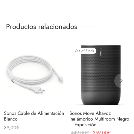
Productos relacionados
Out of Stock
Sonos Cable de Alimentación
Sonos Move Altavoz
Blanco
Inalámbrico Multiroom Negro
– Exposición
39,00
€
El precio
El precio
449,00
€
369,00
€