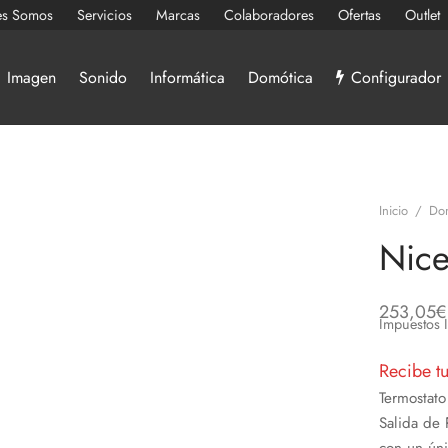
es Somos
Servicios
Marcas
Colaboradores
Ofertas
Outlet
Imagen
Sonido
Informática
Domótica
Configurador
Inicio
/
Do
Nice
253,05
€
Impuestos 
Recibe t
Termostato
Salida de 
con un úni