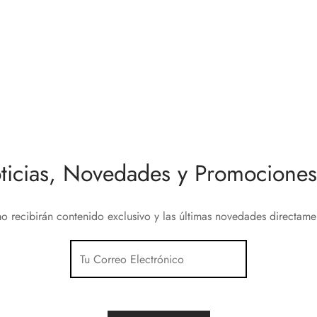
ura Inteligente Danalock V3
Nice Yubii Detector de Dióxid
Carbono
5
€
184,80
€
al carrito
Añadir al carrito
ticias, Novedades y Promociones 
o recibirán contenido exclusivo y las últimas novedades directam