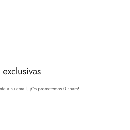
o de
Nice Yubii Smoke Control
126,00
€
Añadir al carrito
exclusivas
ente a su email. ¡Os prometemos 0 spam!