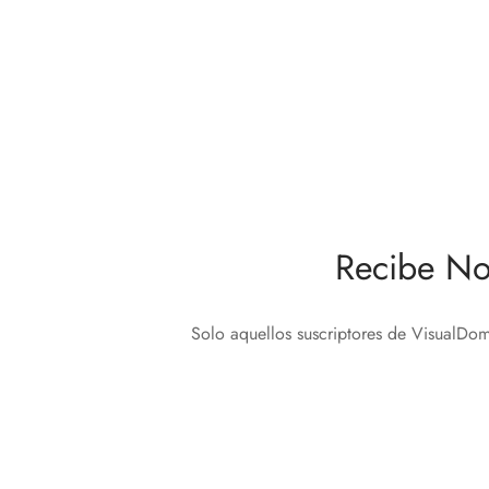
Regulador de Intensidad Lumínica de
Fibaro Walli
Cerrad
168,00
€
288,7
Añadir al carrito
Añadir 
Recibe No
Solo aquellos suscriptores de VisualDom