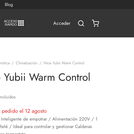
Blog
A
C
CESO
Acceder
RÁPIDO
mótica
/
Climatización
/
Nice Yubii Warm Control
 Yubii Warm Control
Incluidos
u pedido el 12 agosto
 Inteligente de empotrar / Alimentación 220V / 1
Relé / Ideal para controlar y gestionar Calderas
co termostato.