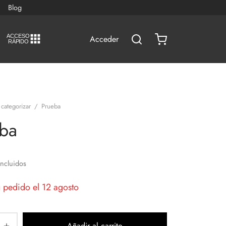
Blog
A
C
CESO
Acceder
RÁPIDO
 categorizar
/
Prueba
ba
Incluidos
u pedido el 12 agosto
Añadir al carrito