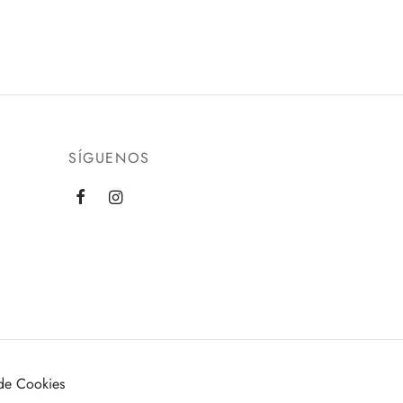
página
de
producto
SÍGUENOS
 de Cookies