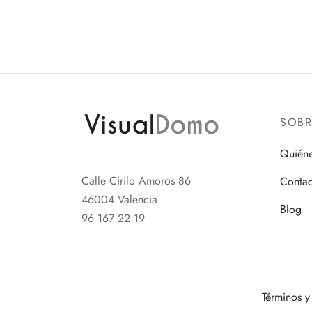
página
de
producto
SOB
Quién
Calle Cirilo Amoros 86
Contac
46004 Valencia
Blog
96 167 22 19
Términos y