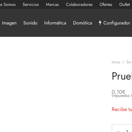
es Somos
Servicios
Marcas
Colaboradores
Ofertas
Outlet
Imagen
Sonido
Informática
Domótica
Configurador
Inicio
/
Sin
Prue
0,10
€
Impuestos 
Recibe t