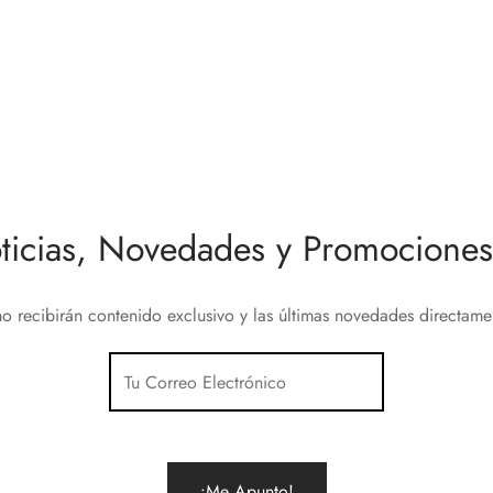
abs AP6 punto de acceso
Cable altavoz
0
€
1,00
€
al carrito
Añadir al carrito
ticias, Novedades y Promociones 
o recibirán contenido exclusivo y las últimas novedades directam