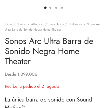
discos
orios en Informática
ridad
ores CD
Inicio
/
Sonido
/
Altavoces
/
Inalámbrico
/
Multiroom
/
Sonos Arc
iroom
Ultra Barra de Sonido Negra Home Theater
Sonos Arc Ultra Barra de
os
Sonido Negra Home
oofers
Theater
sorios Equipos de Sonido
Desde
1.099,00
€
Recibe tu pedido el 21 agosto
La única barra de sonido con Sound
Motion™