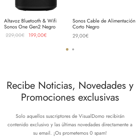
Altavoz Bluetooth & Wifi
Sonos Cable de Alimentación
Sonos One Gen2 Negro
Corto Negro
El precio
El precio
229,00
€
199,00
€
29,00
€
original
actual
era:
es:
229,00€.
199,00€.
Recibe Noticias, Novedades y
Promociones exclusivas
Solo aquellos suscriptores de VisualDomo recibirán
contenido exclusivo y las últimas novedades directamente a
su email. ¡Os prometemos 0 spam!