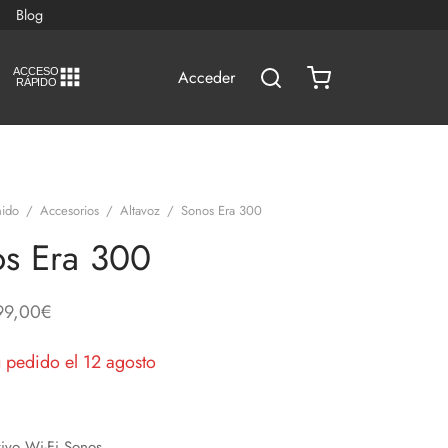
Blog
A
C
CESO
Acceder
RÁPIDO
ido
/
Accesorios
/
Altavoz
/
Sonos Era 300
s Era 300
99,00
€
u pedido el 12 agosto
tivo Wi-Fi Sonos