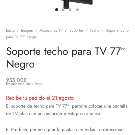
discos
orios en Informática
ridad
ores CD
Inicio
/
Imagen
/
Accesorios TV
/
Soportes
/
Techo
/
Soporte techo
iroom
para TV 77″ Negro
Soporte techo para TV 77″
os
Negro
oofers
sorios Equipos de Sonido
955,00
€
Impuestos Incluidos
Recibe tu pedido el 21 agosto
El soporte de techo para TV 77″ permite colocar una pantalla
de TV plana en una solución prestigiosa y única.
El Producto permite girar la pantalla en todas las direcciones