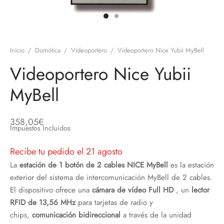
discos
orios en Informática
ridad
ores CD
Inicio
/
Domótica
/
Videoportero
/
Videoportero Nice Yubii MyBell
iroom
Videoportero Nice Yubii
os
MyBell
oofers
358,05
€
Impuestos Incluidos
sorios Equipos de Sonido
Recibe tu pedido el 21 agosto
La
estación de 1 botón de 2 cables NICE MyBell
es la estación
exterior del sistema de intercomunicación MyBell de 2 cables.
El dispositivo ofrece una
cámara de vídeo Full HD
, un
lector
RFID de 13,56 MHz
para tarjetas de radio y
chips,
comunicación bidireccional
a través de la unidad