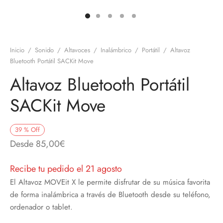
discos
orios en Informática
ridad
ores CD
Inicio
/
Sonido
/
Altavoces
/
Inalámbrico
/
Portátil
/
Altavoz
iroom
Bluetooth Portátil SACKit Move
Altavoz Bluetooth Portátil
os
SACKit Move
oofers
sorios Equipos de Sonido
39
%
Off
Desde
85,00
€
Recibe tu pedido el 21 agosto
El Altavoz MOVEit X le permite disfrutar de su música favorita
de forma inalámbrica a través de Bluetooth desde su teléfono,
ordenador o tablet.