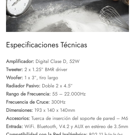
Especificaciones Técnicas
Amplificador:
Digital Clase D, 52W
Tweeter:
2 x 1.25″ BMR driver
Woofer:
1 x 3″, tiro largo
Radiador Pasivo:
Doble 2 x 4.5″
Rango de Frecuencia:
55 – 22.000Hz
Frecuencia de Cruce:
300Hz
Dimensiones:
193 x 140 x 140mm
Accesorios:
Tuerca de inserción del soporte de pared – M6
Entrada:
WiFi. Bluetooth, V4.2 y AUX en estéreo de 3.5mm
Compatibilidad con la Red Inalámbrica:
802,11 b/g/n/ac,