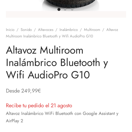
discos
orios en Informática
ridad
ores CD
Inicio
/
Sonido
/
Altavoces
/
Inalámbrico
/
Multiroom
/
Altavoz
iroom
Multiroom Inalámbrico Bluetooth y Wifi AudioPro G10
Altavoz Multiroom
os
Inalámbrico Bluetooth y
oofers
Wifi AudioPro G10
sorios Equipos de Sonido
Desde
249,99
€
Recibe tu pedido el 21 agosto
Altavoz Inalámbrico WiFi Bluetooth con Google Assistant y
AirPlay 2