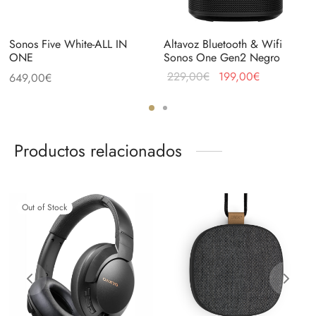
Sonos Five White-ALL IN
Altavoz Bluetooth & Wifi
ONE
Sonos One Gen2 Negro
El precio
El precio
229,00
€
199,00
€
649,00
€
original
actual
era:
es:
229,00€.
199,00€.
Productos relacionados
Out of Stock