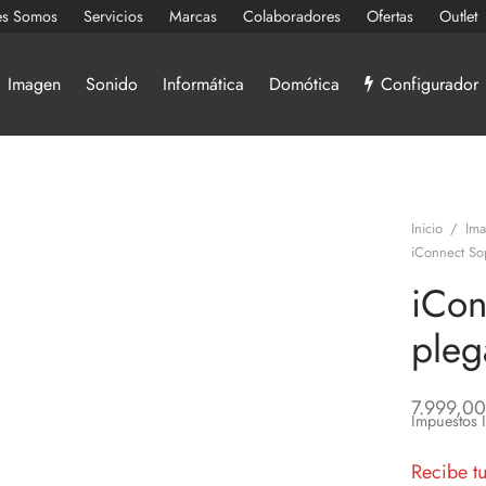
es Somos
Servicios
Marcas
Colaboradores
Ofertas
Outlet
Imagen
Sonido
Informática
Domótica
Configurador
Inicio
/
Im
iConnect So
iCon
pleg
7.999,00
Impuestos 
Recibe t