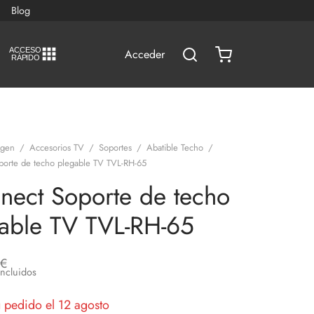
Blog
A
C
CESO
Acceder
RÁPIDO
agen
/
Accesorios TV
/
Soportes
/
Abatible Techo
/
porte de techo plegable TV TVL-RH-65
nect Soporte de techo
able TV TVL-RH-65
€
Incluidos
u pedido el 12 agosto