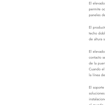
El elevad
permite oc
paneles d
El produc
techo dobl
de altura 
El elevado
contacto s
de la puer
Cuando el 
la línea de
El soporte
soluciones
instalacio
el mundo.