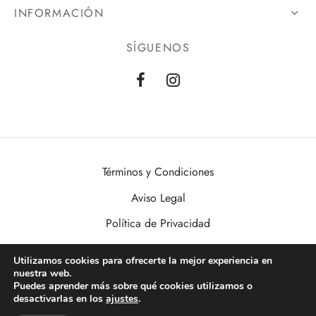
INFORMACIÓN
SÍGUENOS
Términos y Condiciones
Aviso Legal
Política de Privacidad
Política de Cookies
Utilizamos cookies para ofrecerte la mejor experiencia en
nuestra web.
VisualDomo | Imagen, Sonido, Informática, Domótica y Seguridad al
Puedes aprender más sobre qué cookies utilizamos o
alcance de todos. Desde Valencia a toda España.
desactivarlas en los
ajustes
.