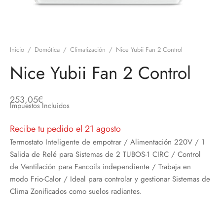
discos
orios en Informática
ridad
ores CD
Inicio
/
Domótica
/
Climatización
/
Nice Yubii Fan 2 Control
iroom
Nice Yubii Fan 2 Control
os
253,05
€
oofers
Impuestos Incluidos
Recibe tu pedido el 21 agosto
sorios Equipos de Sonido
Termostato Inteligente de empotrar / Alimentación 220V / 1
Salida de Relé para Sistemas de 2 TUBOS-1 CIRC / Control
de Ventilación para Fancoils independiente / Trabaja en
modo Frio-Calor / Ideal para controlar y gestionar Sistemas de
Clima Zonificados como suelos radiantes.