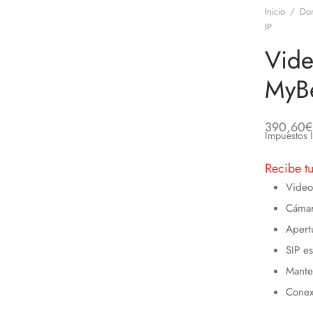
Inicio
/
Do
IP
Vide
MyBe
390,60
€
Impuestos 
Recibe t
Video
Cámar
Apert
SIP e
Mante
Conex