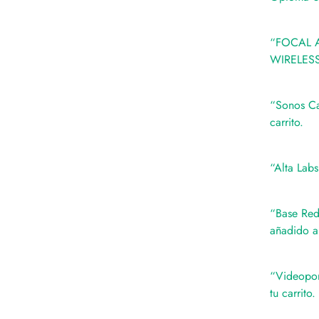
“FOCAL Au
WIRELESS 
“Sonos Ca
carrito.
“Alta Labs
“Base Red
añadido a 
“Videopor
tu carrito.