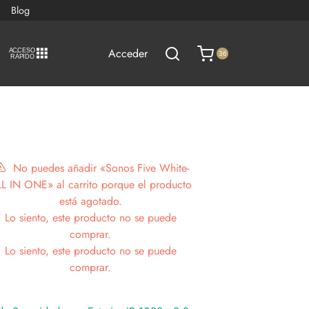
Blog
Acceder
A
C
CESO
36
RÁPIDO
No puedes añadir «Sonos Five White-
L IN ONE» al carrito porque el producto
está agotado.
Lo siento, este producto no se puede
comprar.
Lo siento, este producto no se puede
comprar.