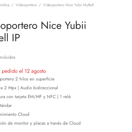
mótica
/
Videoportero
/
Videoportero Nice Yubii MyBell
oportero Nice Yubii
ll IP
Incluidos
u pedido el 12 agosto
portero 2 hilos en superficie
a 2 Mpx | Audio bidireccional
ura con tarjeta EM/MF y NFC | 1 relé
stándar
nimiento Cloud
ión de monitor y placas a través de Cloud