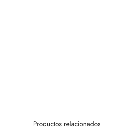
Videoportero Nice Yubii MyBell
Videop
Keypa
358,05
€
1.244
Añadir al carrito
Añadir 
Productos relacionados