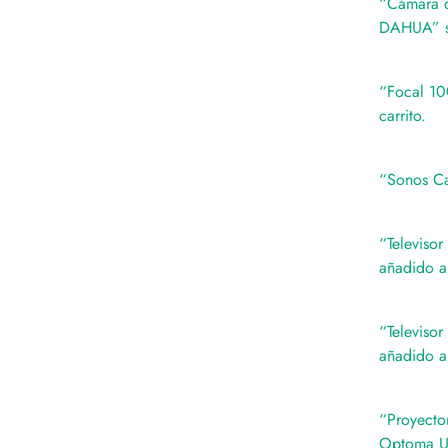
“Cámara d
DAHUA” se
“Focal 10
carrito.
“Sonos Ca
“Televisor
añadido a 
“Televiso
añadido a 
“Proyecto
Optoma UH