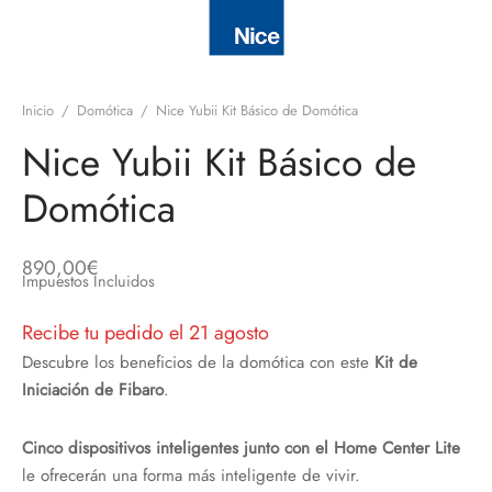
discos
orios en Informática
ridad
ores CD
Inicio
/
Domótica
/
Nice Yubii Kit Básico de Domótica
iroom
Nice Yubii Kit Básico de
os
Domótica
oofers
890,00
€
Impuestos Incluidos
sorios Equipos de Sonido
Recibe tu pedido el 21 agosto
Descubre los beneficios de la domótica con este
Kit de
Iniciación de Fibaro
.
Cinco dispositivos inteligentes junto con el Home Center Lite
le ofrecerán una forma más inteligente de vivir.