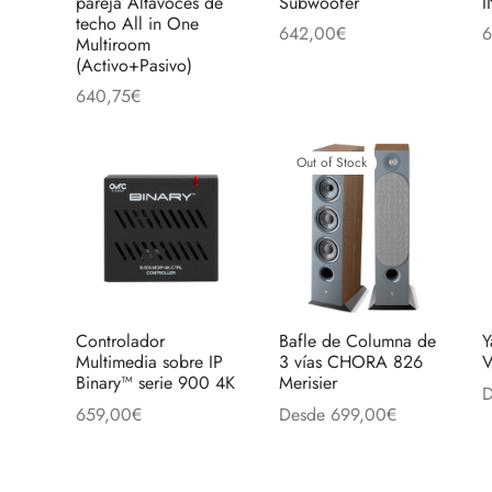
pareja Altavoces de
Subwoofer
elegir
techo All in One
la
642,00
€
6
en
Multiroom
página
Añadir al carrito
L
(Activo+Pasivo)
la
de
640,75
€
página
producto
Añadir al carrito
de
produc
Out of Stock
Controlador
Bafle de Columna de
Y
Multimedia sobre IP
3 vías CHORA 826
V
Binary™ serie 900 4K
Merisier
D
659,00
€
Desde
699,00
€
S
Este
Añadir al carrito
Seleccionar opciones
produc