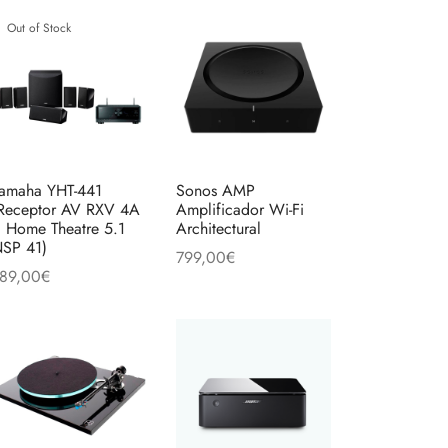
múltiples
Out of Stock
es
variantes.
es.
Las
opciones
es
se
pueden
elegir
amaha YHT-441
Sonos AMP
en
Receptor AV RXV 4A
Amplificador Wi-Fi
 Home Theatre 5.1
Architectural
la
o
SP 41)
799,00
€
página
s:
89,00
€
Añadir al carrito
€.
de
eer más
producto
to