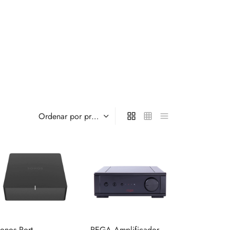
onos Port
REGA Amplificador