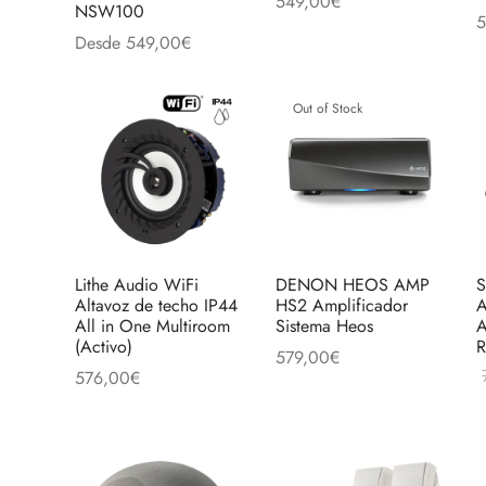
549,00
€
NSW100
la
la
5
Añadir al carrito
Desde
549,00
€
página
página
A
Este
Seleccionar opciones
de
de
producto
producto
produc
Out of Stock
tiene
múltiples
variantes.
Las
opciones
se
Lithe Audio WiFi
DENON HEOS AMP
S
pueden
Altavoz de techo IP44
HS2 Amplificador
A
All in One Multiroom
Sistema Heos
A
elegir
(Activo)
579,00
€
en
576,00
€
Leer más
la
L
Añadir al carrito
página
de
producto