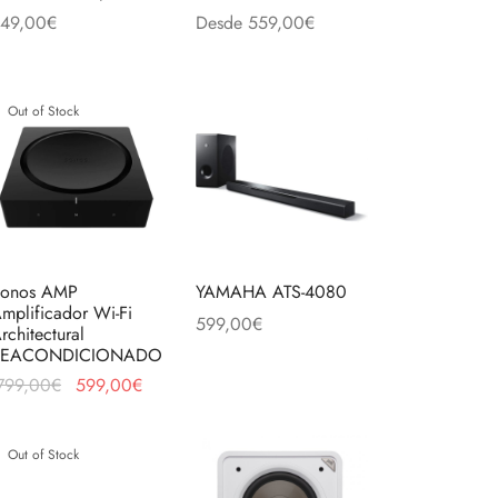
49,00
€
Desde
559,00
€
Este
ñadir al carrito
Seleccionar opciones
producto
to
tiene
Out of Stock
múltiples
variantes.
Las
opciones
se
pueden
onos AMP
YAMAHA ATS-4080
mplificador Wi-Fi
elegir
599,00
€
rchitectural
en
Añadir al carrito
REACONDICIONADO
la
El precio
El precio
799,00
€
599,00
€
página
original
actual es:
eer más
era:
599,00€.
de
Out of Stock
799,00€.
producto