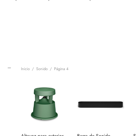
Inicio
/
Sonido
/
Página 4
Altavoz para exterior
Barra de Sonido
S