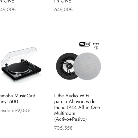
IN ONE
IN ONE
49,00
€
649,00
€
eer más
Leer más
to
amaha MusicCast
Lithe Audio WiFi
inyl 500
pareja Altavoces de
techo IP44 All in One
esde
699,00
€
Multiroom
Este
eleccionar opciones
(Activo+Pasivo)
producto
705,55
€
to
tiene
Añadir al carrito