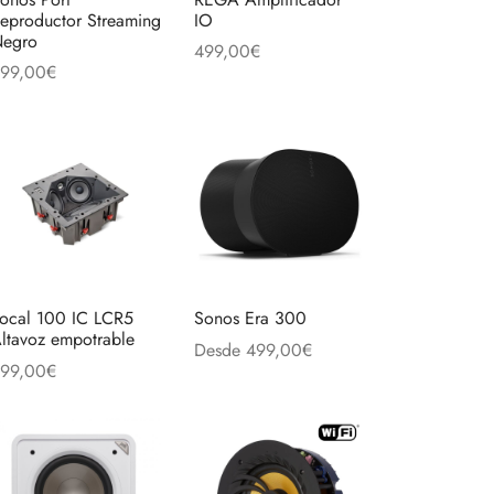
eproductor Streaming
IO
egro
499,00
€
99,00
€
Añadir al carrito
ñadir al carrito
to
es
es.
es
ocal 100 IC LCR5
Sonos Era 300
ltavoz empotrable
Desde
499,00
€
99,00
€
Este
Seleccionar opciones
ñadir al carrito
producto
tiene
múltiples