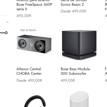
Bose FreeSpace 360P
Sonos Beam 2
R
serie II
N
Desde
499,00
€
490,00
€
4
Este
Seleccionar opciones
Añadir al carrito
A
produc
tiene
Out of Stock
múltipl
variant
Las
opcion
se
pueden
Altavoz Central
Bose Bass Module
F
CHORA Center
500 Subwoofer
A
elegir
Desde
499,00
€
499,00
€
4
en
Este
Seleccionar opciones
Añadir al carrito
A
la
producto
página
tiene
de
múltiples