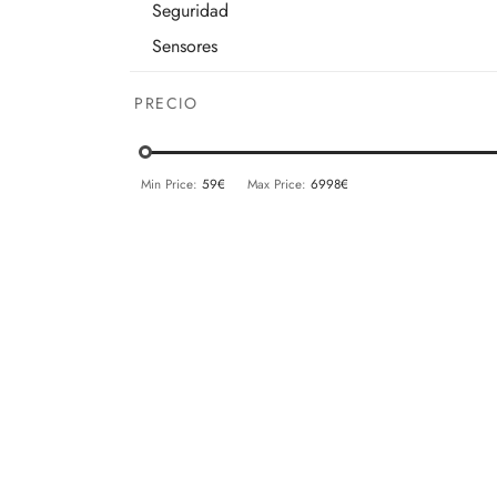
Seguridad
Sensores
Imagen
PRECIO
Accesorios TV
Conectores
Min Price:
59€
Max Price:
6998€
Audio
Outlet
Sonido
Accesorios
Altavoz
Cables
Cargadores
Multiroom
Almando