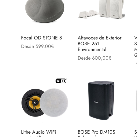
Focal OD STONE 8
Altavoces de Exterior
V
BOSE 251
S
Desde
599,00
€
Environmental
M
Este
Seleccionar opciones
G
Desde
600,00
€
producto
Este
Seleccionar opciones
tiene
L
produc
múltiples
tiene
variantes.
múltipl
Las
variant
opciones
Las
se
opcion
pueden
se
elegir
pueden
Lithe Audio WiFi
BOSE Pro DM10S
S
en