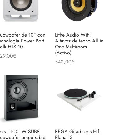
to
variantes.
Las
opciones
se
pueden
ubwoofer de 10″ con
Lithe Audio WiFi
ecnología Power Port
Altavoz de techo All in
elegir
olk HTS 10
One Multiroom
en
(Activo)
29,00
€
la
to
540,00
€
ñadir al carrito
página
Añadir al carrito
de
es
producto
es.
es
ocal 100 IW SUB8
REGA Giradiscos Hifi
ubwoofer empotrable
Planar 2