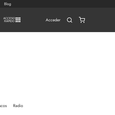
Blog
A
C
CESO
Acceder
RÁPIDO
scos
Radio