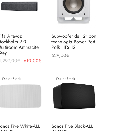
ifa Altavoz
Subwoofer de 12″ con
tockholm 2.0
tecnología Power Port
ultiroom Anthracite
Polk HTS 12
rey
629,00
€
El precio
El precio
1.299,00
€
610,00
€
Añadir al carrito
original
actual es:
eer más
to
era:
610,00€.
Out of Stock
Out of Stock
1.299,00€.
es
es.
es
onos Five White-ALL
Sonos Five Black-ALL